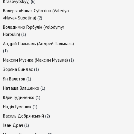
Krasovytskyy)
(6)
Валерія «Нава» Суботіна (Valeriya
«Nava» Subotina)
(2)
Володимир Горбулін (Volodymyr
Horbulin)
(1)
Андрій Пальваль (Андрей Пальваль)
(1)
Максим Музика (Максим Музыка)
(1)
Зоряна Биндас
(1)
Ян Валєтов
(1)
Наташа Влащенко
(1)
Юрій Гудименко
(1)
Надія Гуменюк
(1)
Василь Добрянський
(2)
Іван Драч
(1)