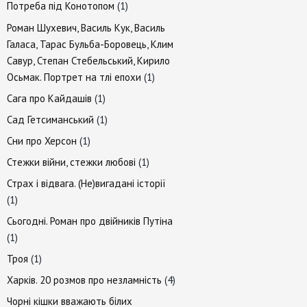
Потреба під Конотопом
(1)
Роман Шухевич, Василь Кук, Василь
Галаса, Тарас Бульба-Боровець, Клим
Савур, Степан Стебельський, Кирило
Осьмак. Портрет на тлі епохи
(1)
Сага про Кайдашів
(1)
Сад Гетсиманський
(1)
Сни про Херсон
(1)
Стежки війни, стежки любові
(1)
Страх і відвага. (Не)вигадані історії
(1)
Сьогодні. Роман про двійників Путіна
(1)
Троя
(1)
Харків. 20 розмов про незламність
(4)
Чорні кішки вважають білих