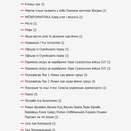
Кінець гри
(1)
Мертві птахи падають у небо. Помилка капітана Жеграя
(2)
МЕТАРОМАНТИКА. Кров, степ і вічність
(1)
Місто
(1)
Міфи
(1)
Наше ратне діло та роздуми про вічне
(1)
Незламній / For Invincible
(1)
Офіцер із Стрийського парку
(1)
Офіцер із Стрийського парку
(1)
Перемога слідує за хоробрими. Герої Сухопутних військ ЗСУ
(1)
Перемога слідує за хоробрими. Герої Сухопутних військ ЗСУ
(1)
Післязавтра. Том 1. Роман про великі гроші
(3)
Післязавтра. Том 2. Роман про дуже великі гроші
(3)
Покидьки та інші п’єси. Сучасна українська драматургія
(1)
Полон
(3)
Потреба під Конотопом
(1)
Роман Шухевич, Василь Кук, Василь Галаса, Тарас Бульба-
Боровець, Клим Савур, Степан Стебельський, Кирило Осьмак.
Портрет на тлі епохи
(1)
Сага про Кайдашів
(1)
Сад Гетсиманський
(1)