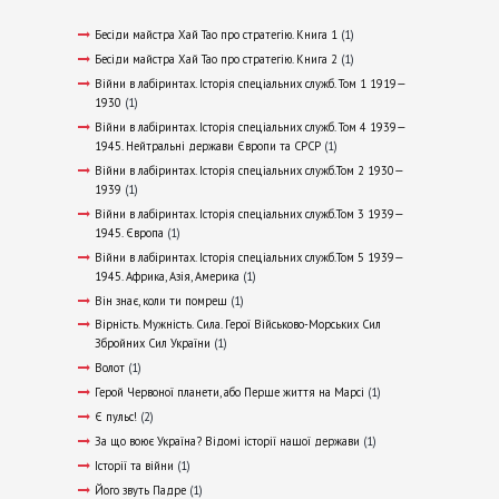
Бесіди майстра Хай Тао про стратегію. Книга 1
(1)
Бесіди майстра Хай Тао про стратегію. Книга 2
(1)
Війни в лабіринтах. Історія спеціальних служб. Том 1 1919—
1930
(1)
Війни в лабіринтах. Історія спеціальних служб. Том 4 1939—
1945. Нейтральні держави Європи та СРСР
(1)
Війни в лабіринтах. Історія спеціальних служб.Том 2 1930—
1939
(1)
Війни в лабіринтах. Історія спеціальних служб.Том 3 1939—
1945. Європа
(1)
Війни в лабіринтах. Історія спеціальних служб.Том 5 1939—
1945. Африка, Азія, Америка
(1)
Він знає, коли ти помреш
(1)
Вірність. Мужність. Сила. Герої Військово-Морських Сил
Збройних Сил України
(1)
Волот
(1)
Герой Червоної планети, або Перше життя на Марсі
(1)
Є пульс!
(2)
За що воює Україна? Відомі історії нашої держави
(1)
Історії та війни
(1)
Його звуть Падре
(1)