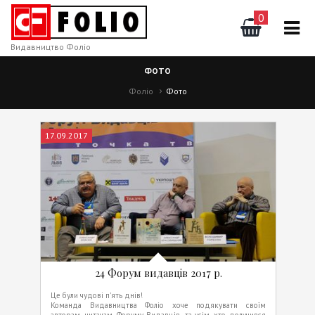
0
Видавництво Фоліо
ФОТО
Фоліо
Фото
17.09.2017
24 Форум видавців 2017 р.
Це були чудові п'ять днів!
Команда Видавництва Фоліо хоче подякувати своїм
авторам, читачам, Форуму Видавців, та усім, хто долучився