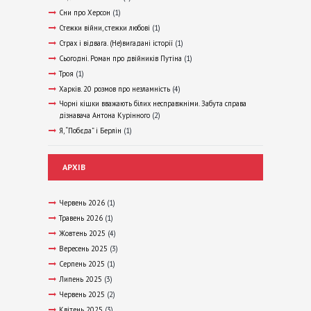
Сни про Херсон
(1)
Стежки війни, стежки любові
(1)
Страх і відвага. (Не)вигадані історії
(1)
Сьогодні. Роман про двійників Путіна
(1)
Троя
(1)
Харків. 20 розмов про незламність
(4)
Чорні кішки вважають білих несправжніми. Забута справа
дізнавача Антона Курінного
(2)
Я, “Побєда” і Берлін
(1)
АРХІВ
Червень 2026
(1)
Травень 2026
(1)
Жовтень 2025
(4)
Вересень 2025
(3)
Серпень 2025
(1)
Липень 2025
(3)
Червень 2025
(2)
Квітень 2025
(3)