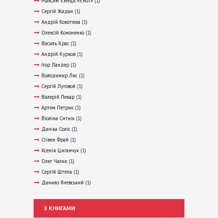
Максим Ємець «Єнот»
(1)
Сергій Жадан
(1)
Андрій Кокотюха
(1)
Олексій Кононенко
(1)
Василь Крас
(1)
Андрій Курков
(1)
Ігор Ландер
(1)
Володимир Лис
(1)
Сергій Луговой
(1)
Валерій Пекар
(1)
Артем Петрик
(1)
Віоліна Ситнік
(1)
Даніка Соліс
(1)
Стівен Фрай
(1)
Ксенія Циганчук
(1)
Олег Чалик
(1)
Сергій Штепа
(1)
Данило Яневський
(1)
З КНИГАМИ