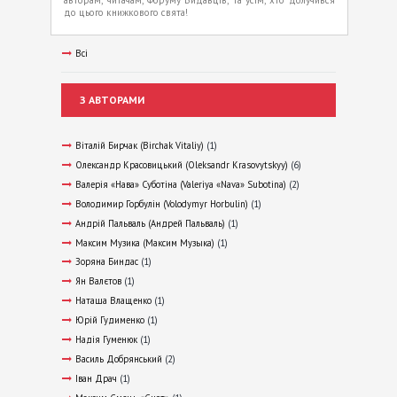
до цього книжкового свята!
Всі
З АВТОРАМИ
Віталій Бирчак (Birchak Vitaliy)
(1)
Олександр Красовицький (Oleksandr Krasovytskyy)
(6)
Валерія «Нава» Суботіна (Valeriya «Nava» Subotina)
(2)
Володимир Горбулін (Volodymyr Horbulin)
(1)
Андрій Пальваль (Андрей Пальваль)
(1)
Максим Музика (Максим Музыка)
(1)
Зоряна Биндас
(1)
Ян Валєтов
(1)
Наташа Влащенко
(1)
Юрій Гудименко
(1)
Надія Гуменюк
(1)
Василь Добрянський
(2)
Іван Драч
(1)