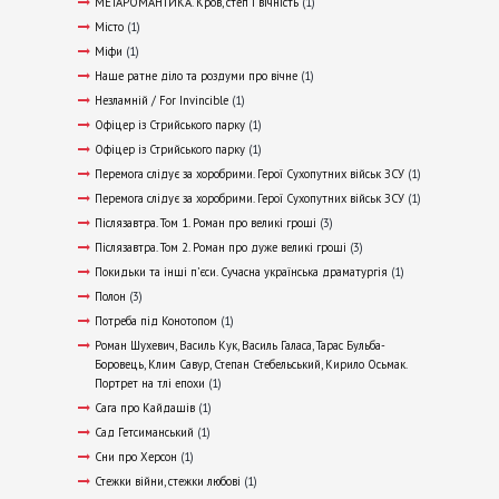
МЕТАРОМАНТИКА. Кров, степ і вічність
(1)
Місто
(1)
Міфи
(1)
Наше ратне діло та роздуми про вічне
(1)
Незламній / For Invincible
(1)
Офіцер із Стрийського парку
(1)
Офіцер із Стрийського парку
(1)
Перемога слідує за хоробрими. Герої Сухопутних військ ЗСУ
(1)
Перемога слідує за хоробрими. Герої Сухопутних військ ЗСУ
(1)
Післязавтра. Том 1. Роман про великі гроші
(3)
Післязавтра. Том 2. Роман про дуже великі гроші
(3)
Покидьки та інші п’єси. Сучасна українська драматургія
(1)
Полон
(3)
Потреба під Конотопом
(1)
Роман Шухевич, Василь Кук, Василь Галаса, Тарас Бульба-
Боровець, Клим Савур, Степан Стебельський, Кирило Осьмак.
Портрет на тлі епохи
(1)
Сага про Кайдашів
(1)
Сад Гетсиманський
(1)
Сни про Херсон
(1)
Стежки війни, стежки любові
(1)