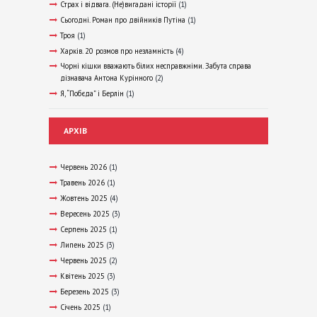
Страх і відвага. (Не)вигадані історії
(1)
Сьогодні. Роман про двійників Путіна
(1)
Троя
(1)
Харків. 20 розмов про незламність
(4)
Чорні кішки вважають білих несправжніми. Забута справа
дізнавача Антона Курінного
(2)
Я, “Побєда” і Берлін
(1)
АРХІВ
Червень 2026
(1)
Травень 2026
(1)
Жовтень 2025
(4)
Вересень 2025
(3)
Серпень 2025
(1)
Липень 2025
(3)
Червень 2025
(2)
Квітень 2025
(3)
Березень 2025
(3)
Січень 2025
(1)