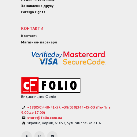
Замовлення друку
Foreign rights
КОНТАКТИ
Контакти
Магазини- партнери
Видавництво Фоліо
+38(050)448-41-57, +38(050)344-45-53 (Пн-Пт з
9.00 до 17.00)
store@folio.com.ua
Україна
,
Харків
,
61057
,
вул.Римарська 21-А