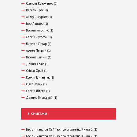
Олексій Кононенко
(1)
Василь Крас
(1)
Андрій Курков
(1)
Ігор Ландер
(1)
Володимир Лис
(1)
Сергій Луговой
(1)
Валерій Пекар
(1)
Артем Петрик
(1)
Віоліна Ситнік
(1)
Даніка Соліс
(1)
Стівен Фрай
(1)
Ксенія Циганчук
(1)
Олег Чалик
(1)
Сергій Штепа
(1)
Данило Яневський
(1)
З КНИГАМИ
Бесіди майстра Хай Тао про стратегію. Книга 1
(1)
Бесіди майстра Хай Тао про стратегію. Книга 2
(1)