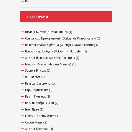
Всі
З АВТОРАМИ
Віталій Бирчак (Birchak Vitaliy)
(1)
Олександр Красовицький (Oleksandr Krasovytskyy)
(6)
Валерія «Нава» Суботіна (Valeriya «Nava» Subotina)
(2)
Володимир Горбулін (Volodymyr Horbulin)
(1)
Андрій Пальваль (Андрей Пальваль)
(1)
Максим Музика (Максим Музыка)
(1)
Зоряна Биндас
(1)
Ян Валєтов
(1)
Наташа Влащенко
(1)
Юрій Гудименко
(1)
Надія Гуменюк
(1)
Василь Добрянський
(2)
Іван Драч
(1)
Максим Ємець «Єнот»
(1)
Сергій Жадан
(1)
Андрій Кокотюха
(1)