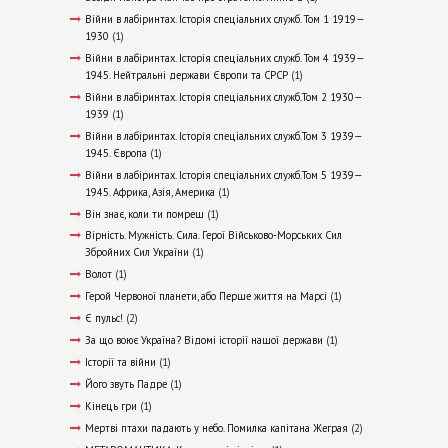
Війни в лабіринтах. Історія спеціальних служб. Том 1 1919—
1930
(1)
Війни в лабіринтах. Історія спеціальних служб. Том 4 1939—
1945. Нейтральні держави Європи та СРСР
(1)
Війни в лабіринтах. Історія спеціальних служб.Том 2 1930—
1939
(1)
Війни в лабіринтах. Історія спеціальних служб.Том 3 1939—
1945. Європа
(1)
Війни в лабіринтах. Історія спеціальних служб.Том 5 1939—
1945. Африка, Азія, Америка
(1)
Він знає, коли ти помреш
(1)
Вірність. Мужність. Сила. Герої Військово-Морських Сил
Збройних Сил України
(1)
Волот
(1)
Герой Червоної планети, або Перше життя на Марсі
(1)
Є пульс!
(2)
За що воює Україна? Відомі історії нашої держави
(1)
Історії та війни
(1)
Його звуть Падре
(1)
Кінець гри
(1)
Мертві птахи падають у небо. Помилка капітана Жеграя
(2)