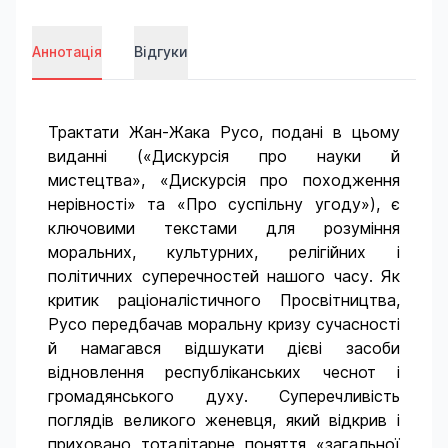
Аннотація
Відгуки
Трактати Жан-Жака Русо, подані в цьому
виданні («Дискурсія про науки й
мистецтва», «Дискурсія про походження
нерівності» та «Про суспільну угоду»), є
ключовими текстами для розуміння
моральних, культурних, релігійних і
політичних суперечностей нашого часу. Як
критик раціоналістичного Просвітництва,
Русо передбачав моральну кризу сучасності
й намагався відшукати дієві засоби
відновлення республіканських чеснот і
громадянського духу. Суперечливість
поглядів великого женевця, який відкрив і
приховано тоталітарне поняття «загальної