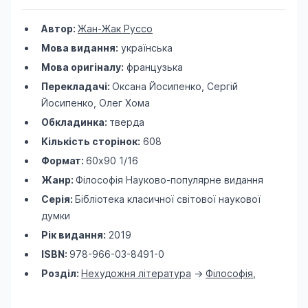
Автор:
Жан-Жак Руссо
Мова видання:
українська
Мова оригіналу:
французька
Перекладачі:
Оксана Йосипенко, Сергій
Йосипенко, Олег Хома
Обкладинка:
тверда
Кількість сторінок:
608
Формат:
60х90 1/16
Жанр:
Філософія
Науково-популярне видання
Серія:
Бібліотека класичної світової наукової
думки
Рік видання:
2019
ISBN:
978-966-03-8491-0
Розділ:
Нехудожня література
->
Філософія
,