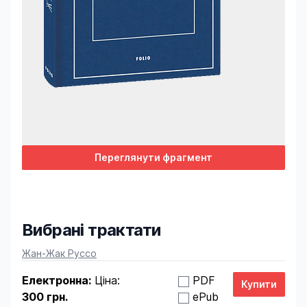
Переглянути фрагмент
Вибрані трактати
Product information
Жан-Жак Руссо
Електронна:
Ціна:
PDF
300 грн.
ePub